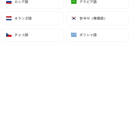
Nous acceptons les paiements en
ロシア語
ロシア語
アラビア語
アラビア語
espèce
Profitez de votre repas et payez
オランダ語
オランダ語
한국어（韓国語）
한국어（韓国語）
comme vous préférez !
チェコ語
チェコ語
ギリシャ語
ギリシャ語
弊社について
Le Remontalou est idéal pour
concocter une soirée festive entre
amis. Appréciez le cadre du lieu qui met
en avant le style classique et raffiné. La
carte vous propose une large palette de
choix de boissons telles que la bière et