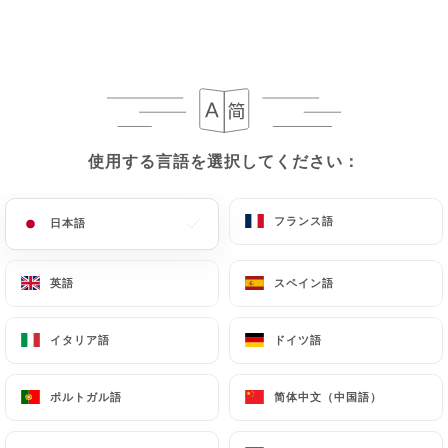
レビュー件数 34
RESTAURANT - BRASSERIE
82 Avenue Daumesnil
75012 Paris France
使用する言語を選択してください：
使用する言語を選択してください：
フランス語
フランス語
日本語
日本語
英語
英語
スペイン語
スペイン語
イタリア語
イタリア語
ドイツ語
ドイツ語
ポルトガル語
ポルトガル語
简体中文（中国語）
简体中文（中国語）