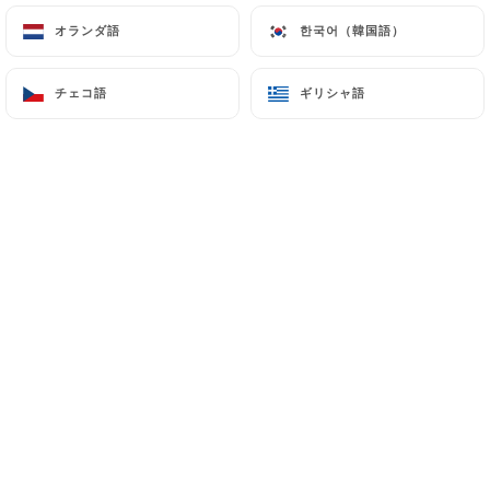
オランダ語
オランダ語
한국어（韓国語）
한국어（韓国語）
メニュー
JA
チェコ語
チェコ語
ギリシャ語
ギリシャ語
/
ホーム
GROUPES & PRIVATISATION
Groupes & Privatisation
Vous recherchez un restaurant
à Paris pour une réservation de
groupe ou une privatisation
élégante et conviviale ? Le
Remontalou vous accueille au