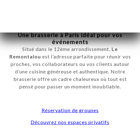
Groupes & Privatisation
Une brasserie à Paris idéal pour vos
événements
ーム
Situé dans le 12ème arrondissement,
Le
約
Remontalou
est l’adresse parfaite pour réunir vos
ラリー
proches, vos collaborateurs ou vos clients autour
d’une cuisine généreuse et authentique. Notre
ュー
brasserie offre un cadre chaleureux où tout est
ュー
pensé pour passer un moment inoubliable.
ES &
ISATION
絡先
Réservation de groupes
Découvrez nos espaces privatifs