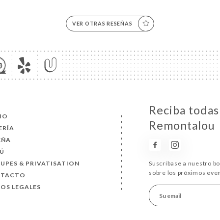
VER OTRAS RESEÑAS
Reciba todas 
CIO
Remontalou
ERÍA
EÑA
Ú
UPES & PRIVATISATION
Suscríbase a nuestro b
sobre los próximos eve
NTACTO
SOS LEGALES