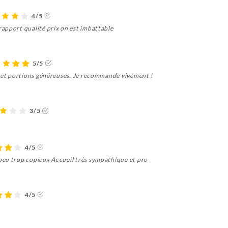
4/5
apport qualité prix on est imbattable
5/5
é et portions généreuses. Je recommande vivement !
3/5
4/5
peu trop copieux Accueil très sympathique et pro
4/5