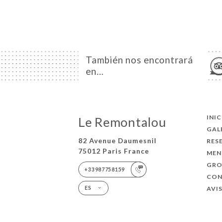
También nos encontrará
en…
INI
Le Remontalou
GAL
82 Avenue Daumesnil
RES
75012 Paris France
MEN
GRO
+33987758159
CO
AVI
ES