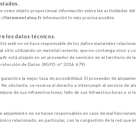
estados.
e como objeto proporcionar información sobre las actividades de
://leremontalou.fr
información lo más precisa posible.
re los datos técnicos.
l sitio web no se hace responsable de los daños materiales relacionad
al sitio utilizando un material reciente, que no contenga virus y 
u.fr
está alojado en un proveedor de servicios en el territorio de 
Protección de Datos (RGPD: n° 2016-679)
 garantice la mejor tasa de accesibilidad. El proveedor de alojamie
o. No obstante, se reserva el derecho a interrumpir el servicio de 
ejora de sus infraestructuras, fallo de sus infraestructuras o si l
e alojamiento no se hacen responsables en caso de mal funcionamie
fónico relacionado, en particular, con la congestión de la red que im