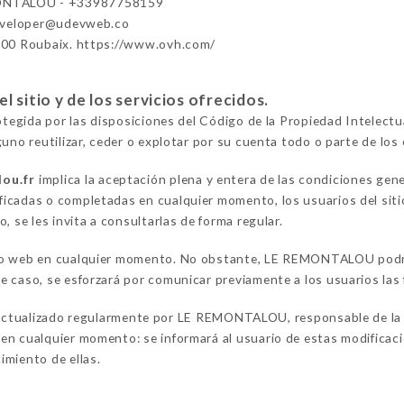
ONTALOU - +33987758159
eveloper@udevweb.co
100 Roubaix. https://www.ovh.com/
 sitio y de los servicios ofrecidos.
rotegida por las disposiciones del Código de la Propiedad Intelect
uno reutilizar, ceder o explotar por su cuenta todo o parte de los 
lou.fr
implica la aceptación plena y entera de las condiciones gen
icadas o completadas en cualquier momento, los usuarios del sit
, se les invita a consultarlas de forma regular.
io web en cualquier momento. No obstante, LE REMONTALOU podrá d
 caso, se esforzará por comunicar previamente a los usuarios las 
ctualizado regularmente por LE REMONTALOU, responsable de la p
n cualquier momento: se informará al usuario de estas modificacion
imiento de ellas.