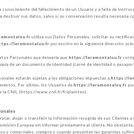
 conocimiento del fallecimiento de un Usuario y a falta de instruc
destruir sus datos, salvo si su conservación resulta necesaria co
eremontalou.fr
utiliza sus Datos Personales, solicitar su rectifica
ttps://leremontalou.fr
por escrito en la siguiente dirección: p
 Datos Personales que desearía que
https://leremontalou.fr
corrig
copia de un documento de identidad (carné de identidad o pasaport
sonales estarán sujetas a las obligaciones impuestas a
https://l
mentos. Por último, los Usuarios de
https://leremontalou.fr
pue
e la CNIL (
https://www.cnil.fr/fr/plaintes
).
sonales
ratar, alojar o transferir la Información recogida de sus Clientes 
misión Europea sin informar previamente al cliente. No obstante
icos y comerciales, siempre y cuando presenten las garantías sufici