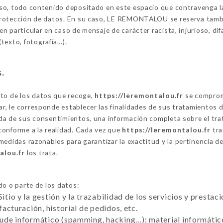
viso, todo contenido depositado en este espacio que contravenga la 
a protección de datos. En su caso, LE REMONTALOU se reserva tambié
 en particular en caso de mensaje de carácter racista, injurioso, di
texto, fotografía…).
s.
nto de los datos que recoge,
https://leremontalou.fr
se comprome
ar, le corresponde establecer las finalidades de sus tratamientos 
ogida de sus consentimientos, una información completa sobre el t
conforme a la realidad. Cada vez que
https://leremontalou.fr
tra
edidas razonables para garantizar la exactitud y la pertinencia d
alou.fr
los trata.
o o parte de los datos:
Sitio y la gestión y la trazabilidad de los servicios y presta
 facturación, historial de pedidos, etc.
raude informático (spamming, hacking…): material informático