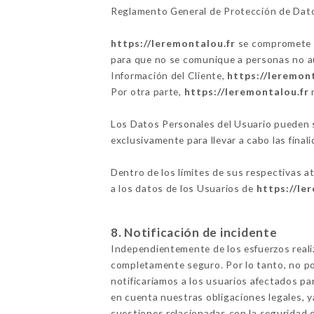
Reglamento General de Protección de Dat
https://leremontalou.fr
se compromete a 
para que no se comunique a personas no aut
Información del Cliente,
https://leremon
Por otra parte,
https://leremontalou.fr
n
Los Datos Personales del Usuario pueden se
exclusivamente para llevar a cabo las finali
Dentro de los límites de sus respectivas a
a los datos de los Usuarios de
https://le
8. Notificación de incidente
Independientemente de los esfuerzos real
completamente seguro. Por lo tanto, no po
notificaríamos a los usuarios afectados p
en cuenta nuestras obligaciones legales, 
cuestiones relacionadas con la seguridad d