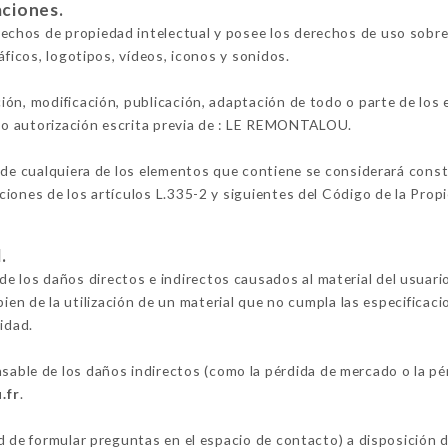
aciones.
hos de propiedad intelectual y posee los derechos de uso sobre t
áficos, logotipos, vídeos, iconos y sonidos.
ión, modificación, publicación, adaptación de todo o parte de los
lvo autorización escrita previa de : LE REMONTALOU.
 de cualquiera de los elementos que contiene se considerará constit
iones de los artículos L.335-2 y siguientes del Código de la Propi
.
os daños directos e indirectos causados al material del usuario,
bien de la utilización de un material que no cumpla las especificaci
idad.
e de los daños indirectos (como la pérdida de mercado o la pér
.fr
.
ad de formular preguntas en el espacio de contacto) a disposició