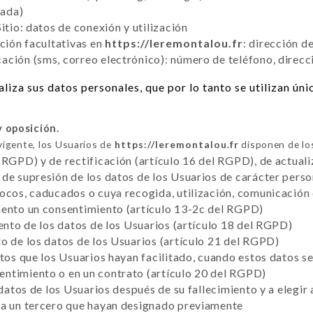
tada)
itio: datos de conexión y utilización
cción facultativas en
https://leremontalou.fr
: dirección d
ción (sms, correo electrónico): número de teléfono, direcc
liza sus datos personales, que por lo tanto se utilizan ún
y oposición.
vigente, los Usuarios de
https://leremontalou.fr
disponen de lo
 RGPD) y de rectificación (artículo 16 del RGPD), de actuali
de supresión de los datos de los Usuarios de carácter perso
vocos, caducados o cuya recogida, utilización, comunicación
mento un consentimiento (artículo 13-2c del RGPD)
iento de los datos de los Usuarios (artículo 18 del RGPD)
o de los datos de los Usuarios (artículo 21 del RGPD)
atos que los Usuarios hayan facilitado, cuando estos datos 
ntimiento o en un contrato (artículo 20 del RGPD)
 datos de los Usuarios después de su fallecimiento y a elegir
 a un tercero que hayan designado previamente