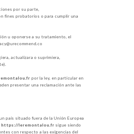
ciones por su parte,
n fines probatorios o para cumplir una
ción u oponerse a su tratamiento, el
rivacy@urecommend.co
iera, actualizara o suprimiera,
e).
eremontalou.fr
por la ley, en particular en
den presentar una reclamación ante las
a un país situado fuera de la Unión Europea
,
https://leremontalou.fr
sigue siendo
entes con respecto a las exigencias del