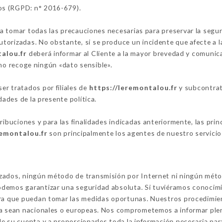
os (RGPD: n° 2016-679).
tomar todas las precauciones necesarias para preservar la segurid
orizadas. No obstante, si se produce un incidente que afecte a la 
talou.fr
deberá informar al Cliente a la mayor brevedad y comunic
o recoge ningún «dato sensible».
r tratados por filiales de
https://leremontalou.fr
y subcontrati
dades de la presente política.
tribuciones y para las finalidades indicadas anteriormente, las pr
remontalou.fr
son principalmente los agentes de nuestro servicio 
izados, ningún método de transmisión por Internet ni ningún mét
demos garantizar una seguridad absoluta. Si tuviéramos conocimi
ara que puedan tomar las medidas oportunas. Nuestros procedimien
ya sean nacionales o europeas. Nos comprometemos a informar ple
e su cuenta y a proporcionarles toda la información necesaria par