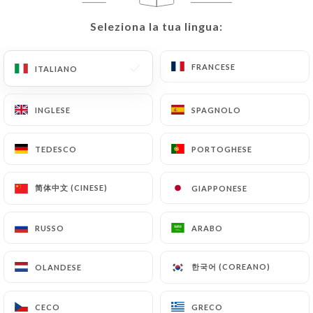
Seleziona la tua lingua:
Seleziona la tua lingua:
IT
MENU
FRANCESE
FRANCESE
ITALIANO
ITALIANO
INGLESE
INGLESE
SPAGNOLO
SPAGNOLO
/
PAGINA INIZIALE
CONTATTO
TEDESCO
TEDESCO
PORTOGHESE
PORTOGHESE
Contatto
简体中文 (CINESE)
简体中文 (CINESE)
GIAPPONESE
GIAPPONESE
RUSSO
RUSSO
ARABO
ARABO
한국어 (COREANO)
한국어 (COREANO)
OLANDESE
OLANDESE
Le Remontalou
CECO
CECO
GRECO
GRECO