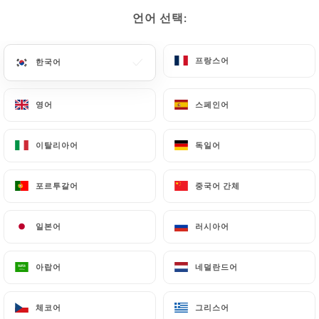
언어 선택:
언어 선택:
메뉴
KO
프랑스어
프랑스어
한국어
한국어
영어
영어
스페인어
스페인어
/
홈
연락처
이탈리아어
이탈리아어
독일어
독일어
연락처
포르투갈어
포르투갈어
중국어 간체
중국어 간체
일본어
일본어
러시아어
러시아어
아랍어
아랍어
네덜란드어
네덜란드어
Le Remontalou
체코어
체코어
그리스어
그리스어