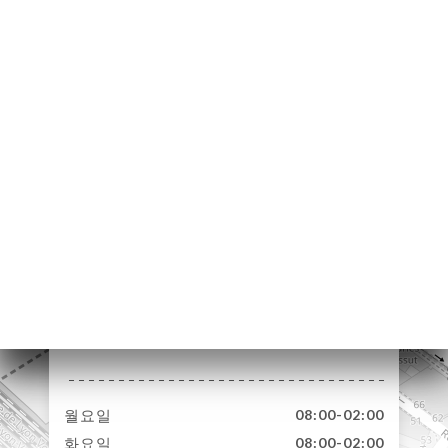
하기
러리
뷰
뉴
ES &
ISATION
락처
82 Avenue
Daumesnil
75012 Paris France
월요일
08:00-02:00
화요일
08:00-02:00