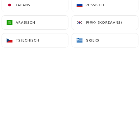
Nous acceptons les paiements en
JAPANS
JAPANS
RUSSISCH
RUSSISCH
espèce
Profitez de votre repas et payez
한국어 (KOREAANS)
한국어 (KOREAANS)
ARABISCH
ARABISCH
comme vous préférez !
TSJECHISCH
TSJECHISCH
GRIEKS
GRIEKS
Wie zijn wij?
Le Remontalou est idéal pour
concocter une soirée festive entre
amis. Appréciez le cadre du lieu qui met
en avant le style classique et raffiné. La
carte vous propose une large palette de
choix de boissons telles que la bière et