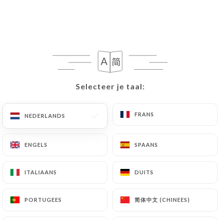
34 REVIEW
RESTAURANT - BRASSERIE
82 Avenue Daumesnil
75012 Paris France
Selecteer je taal:
Selecteer je taal:
FRANS
FRANS
NEDERLANDS
NEDERLANDS
ENGELS
ENGELS
SPAANS
SPAANS
ITALIAANS
ITALIAANS
DUITS
DUITS
简体中文 (CHINEES)
简体中文 (CHINEES)
PORTUGEES
PORTUGEES